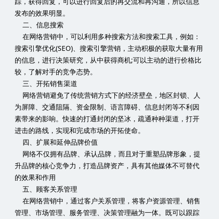
三、开拓销售渠道
网络营销避免了传统营销方式下的经济壁垒，地区封锁、人
为屏障、交通阻隔、资金限制、语言障碍、信息封闭等不利因
素带来的影响。快速的打通封闭的坚冰，疏通种种渠道，打开
进击的路线，实现和完成市场的开拓使命。
四、扩展和延伸品牌价值
网络不仅拥有品牌、承认品牌，而且对于重塑品牌形象，提
升品牌的核心竞争力，打造品牌资产，具有其他媒体不可替代
的效果和作用
五、顾客关系管理
在网络营销中，通过客户关系管理，将客户资源管理、销售
管理、市场管理、服务管理、决策管理融为一体。既可以跟踪
订单，帮助企业有序地监控订单的执行过程;规范销售行为，了
解新、老客户的需求，提高客户资源的整体价值;又可以避免销
售隔阂，帮助企业调整营销策略。通过收集，整理、分析客户
反馈信息，全面提升企业的核心竞争力。客户关系管理系统还
具有强大的统计分析功能，为企业决策提供必要的参考，以避
免决策的失误，为企业带来可观的经济效益。
六、实现经济效益增值
网络营销可以提高营销者的获利能力，使营销主体提高或获
得增值效益。这种增值效益的获得，不仅是由于营销效率的提