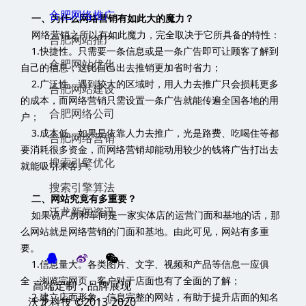
网络营销之所以有如此魔力，完全取决于它所具备的特性：
1.快捷性。只需要一条信息或是一条广告即可让顾客了解到
自己的信息，这比自己出去推销更加省时省力；
2.广泛性。遇到较大的区域时，用人力去推广只会损耗更多
的成本，而网络营销只需设置一条广告就能传遍全国各地的用
户；
3.成本低。如果是依靠人力去推广，光是路费、吃喝住等都
要消耗很多资金，而网络营销却能动用较少的钱将广告打出去
就能吸引来客户。
二、网站究竟有多重要？
如果说厂房和车间是一家实体店的运营门面和基地的话，那
么网站就是网络营销的门面和基地。由此可见，网站有多重
要。
1.信息量大。各类图片、文字、视频和产品等信息一应俱
全，浏览完网页，客户对于店面也有了全面的了解；
2.建立店面形象。信息完整的网站，有助于提升店面的知名
度和客户对于企业的信赖度，就如同公司的“身份证”；
3.不受时间约束。相较于实体店，网络营销并不会受时间约
束，客户只需要打开页面便可以浏览产品信息，遇到喜欢的便
可以留言询问。